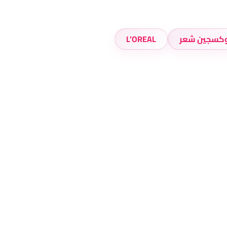
وكسجين شعر
L’OREAL