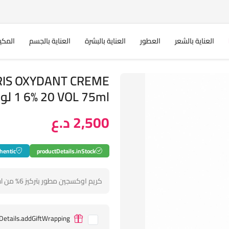
العناية بالشعر
العطور
العناية بالبشرة
العناية بالجسم
المكي
RIS OXYDANT CREME
1 6% 20 VOL 75ml لوريال أوكسجين للشعر
2,500 د.ع
hentic
productDetails.inStock
كريم اوكسجين مطور بتركيز 6% من Loreal.
Details.addGiftWrapping