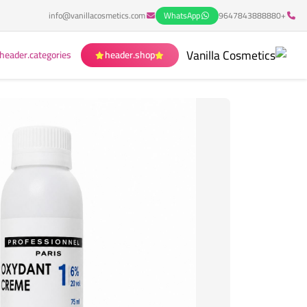
info@vanillacosmetics.com
WhatsApp
+9647843888880
header.categories
header.shop