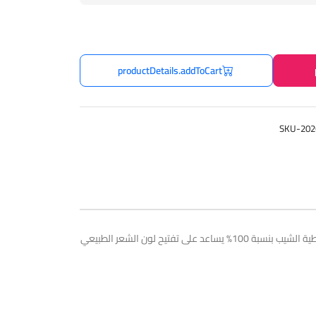
productDetails.addToCart
SKU-202
كريم الأكسجين المطور (Oxydant Creme) (20 Vol) بتركيز 6% من L'Oréal Professionnel يعتبر التركيز المثالي والأساسي لصبغ الشعر الأبيض وتغطية الشيب بنسبة 100% يساعد على تفتيح لون الشعر الطبيعي