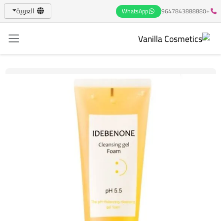
العربية
WhatsApp
+9647843888880