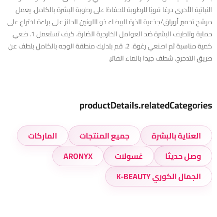
النباتية الأخرى درعًا قويًا للرطوبة للحفاظ على رطوبة البشرة بالكامل. يعمل
مرشح تخمير أوراق/جذعية الذرة البيضاء ذو ​​اللونين الحائز على براءة اختراع على
حماية وتلطيف البشرة ضد العوامل الخارجية الضارة. كيف تستعمل 1. ضعي
كمية مناسبة ثم اصنعي رغوة. 2. قم بتدليك منطقة الوجه بالكامل بلطف عن
طريق التدحرج. شطف جيدا بالماء الفاتر.
productDetails.relatedCategories
العناية بالبشرة
جميع المنتجات
الماركات
وصل حديثا
غسولات
ARONYX
الجمال الكوري K-BEAUTY