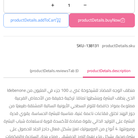
productDetails.addToCart
productDetails.buyNow
SKU-138131
productDetails.sku
productDetails.reviewsTab (0)
productDetails.description
منظف ​​الوجه المضاد للشيخوخة غني بـ 100 جزء في المليون من Idebenone
الذي ينظف البشرة وينشطها تمامًا. تركيبة خفيفة من الأحماض الفرعية
مملوءة بمواد خافضة للتوتر السطحي الأيونية السالبة المشتقة طبيعيًا من
جوز الهند تخلق فقاعات ناعمة غنية، مناسبة للبشرة الحساسة. يقوي قدرة
البشرة على التوليد الذاتي بقوة مضادة للأكسدة قوية لاستعادة شباب البشرة
ومرونتها. 4 أنواع من البروبيوتيك تعزز بشكل فعال حاجز الجلد للحصول على
بشرة صحية. يشكل ماء زهرة الورد الدمشقي وماء بندق الساحرة والمكونات