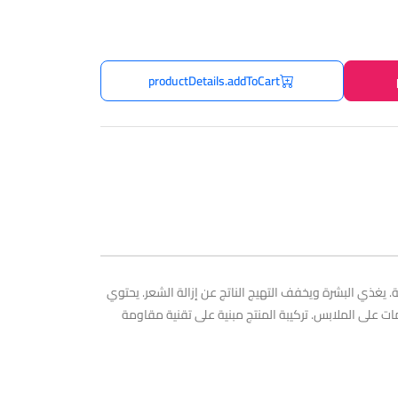
productDetails.addToCart
شكل حاجزًا يمنع تكون الروائح الكريهة. يغذي البشرة ويخفف التهيج الناتج عن إزالة الشعر. يحتوي
امات على الملابس. تركيبة المنتج مبنية على تقنية مقاومة