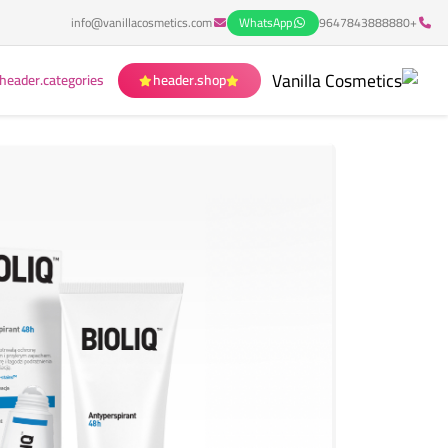
info@vanillacosmetics.com
WhatsApp
+9647843888880
header.categories
header.shop