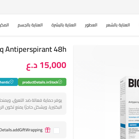
العناية بالشعر
العطور
العناية بالبشرة
العناية بالجسم
المكي
Bioliq Antiperspirant 48h مزي
15,000 د.ع
hentic
productDetails.inStock
البكتيريا، ويشكل حاجزًا يمنع تكون الر
Details.addGiftWrapping