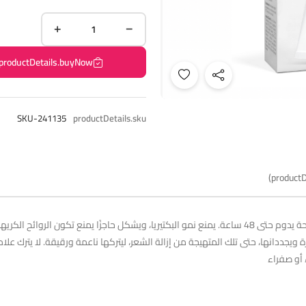
productDetails.buyNow
SKU-241135
productDetails.sku
productD
يوفر حماية فعالة ضد التعرق، ويمنحك شعورًا بالانتعاش والراحة يدوم حتى 48 ساعة. يمنع نمو البكتيريا، وي
ة ويجددانها، حتى تلك المتهيجة من إزالة الشعر، ليتركها ناعمة ورقيقة. لا يترك عل
 أو صفراء