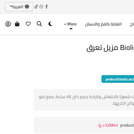
العربية
اج
العناية بالفم والاسنان
More
ل تعرق
productDetails.aut
يوفر حماية فعالة ضد التعرق، ويمنحك شعورًا بالانتعاش والراحة يدوم حتى 48 ساعة. يمنع نمو
وائح الكريهة.
product
(+5,000 د.ع)