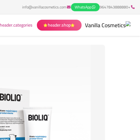
info@vanillacosmetics.com
WhatsApp
+9647843888880
header.categories
header.shop