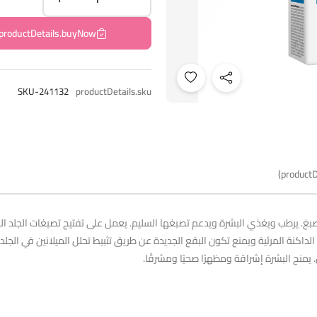
productDetails.buyNow
SKU-241132
productDetails.sku
productD
صبغ. يرطب ويغذي البشرة ويدعم تصبغها السليم. يعمل على تفتيح تصبغات الجلد ال
يعمل على تفتيح البقع الداكنة المرئية ويمنع تكون البقع الجديدة عن طريق تثبيط تحلل الميلاني
. يمنح البشرة إشراقة ومظهرًا صحيًا ومشرقًا.