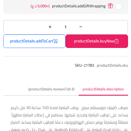
productDetails.addGiftWrapping
(+5,000 د.ع)
productDetails.addToCart
productDetails.buyNow
SKU-21783
productDetails.sku
productDetails.reviewsTab (0)
productDetails.description
مرطب كلينيك مويستشر سيرج يرطب البشرة لمدة 100 ساعة 30 مل كريم
يساعد على ترطيب البشرة وتجديد شبابها. يساهم في إعطاء البشرة مظهراً
ممتلئاً ومشرقاً يوفر حمض الهيالورونيك دعمًا لترطيب البشرة يساعد الصبار
على زيادة قدرة البشرة على الاحتفاظ بالرطوبة. على شكل جل كريم منعش