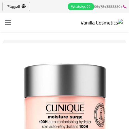
العربية
WhatsApp
+9647843888880