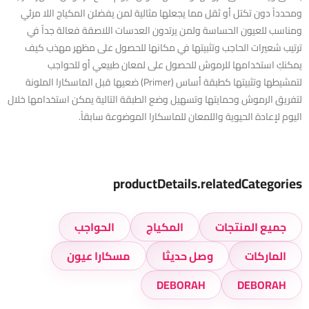
ومحدداً دون تكتل أو ثقل مما يجعلها مثالية لمن يفضلن المكياج اللا مرئي
ومناسب للعيون الحساسة ولمن يرتدون العدسات اللاصقة فعالة جداً في
ترتيب شعيرات الحاجب وتثبيتها في مكانها للحصول على مظهر مهذب كيف
يمكنكِ استخدامها للرموش للحصول على لمعان طبيعي أو للحواجب
لتمشيطها وتثبيتها كطبقة أساس (Primer) ضعيها قبل الماسكارا الملونة
لتفريق الرموش وحمايتها وتسهيل وضع الطبقة التالية يمكن استخدامها خلال
اليوم لإعادة الحيوية واللمعان للماسكارا الموضوعة سابقاً.
productDetails.relatedCategories
جميع المنتجات
المكياج
الحواجب
الماركات
وصل حديثا
مسكارا عيون
DEBORAH
DEBORAH