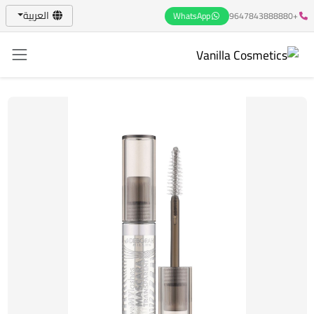
العربية
WhatsApp
+9647843888880