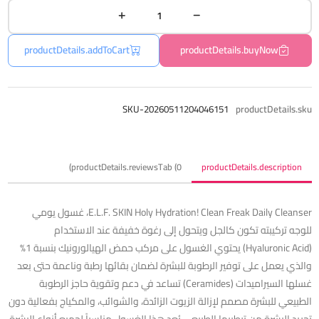
productDetails.addToCart
productDetails.buyNow
SKU-20260511204046151
productDetails.sku
productDetails.reviewsTab (0)
productDetails.description
E.L.F. SKIN Holy Hydration! Clean Freak Daily Cleanser، غسول يومي
للوجه تركيبته تكون كالجل ويتحول إلى رغوة خفيفة عند الاستخدام
(Hyaluronic Acid) يحتوي الغسول على مركب حمض الهيالورونيك بنسبة 1%
والذي يعمل على توفير الرطوبة للبشرة لضمان بقائها رطبة وناعمة حتى بعد
غسلها السيراميدات (Ceramides) تساعد في دعم وتقوية حاجز الرطوبة
الطبيعي للبشرة مصمم لإزالة الزيوت الزائدة، والشوائب، والمكياج بفعالية دون