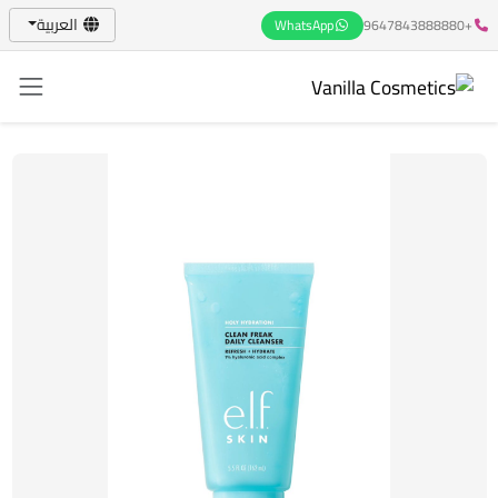
العربية
WhatsApp
+9647843888880