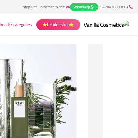
info@vanillacosmetics.com
WhatsApp
+9647843888880
header.categories
header.shop