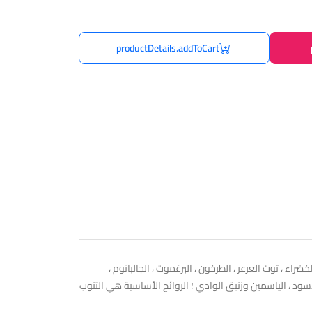
productDetails.addToCart
Esenci في عام 1988. مقدمة العطر: اللافندر ، المكونات الخضراء ، توت العرعر ، الطرخون ، البرغموت ، الجالبانوم ،
ش الأسود ، الياسمين وزنبق الوادي ؛ الروائح الأساسية هي التنوب