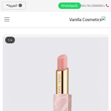
العربية
WhatsApp
+9647843888880
1/4