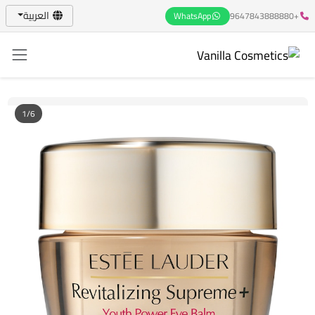
العربية
WhatsApp
+9647843888880
1/6