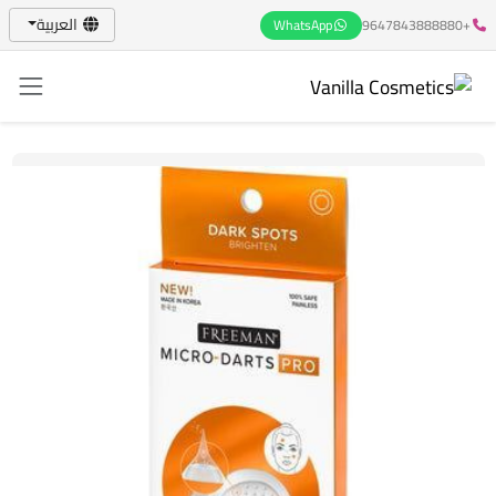
العربية
WhatsApp
+9647843888880