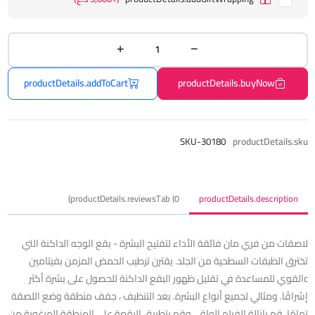
productDetails.addToCart
productDetails.buyNow
SKU-30180
productDetails.sku
productDetails.reviewsTab (0)
productDetails.description
لاصقات من فري مان فائقة الأداء لتفتيح البشرة - بقع الوجه الداكنة التي
تخترق الطبقات السطحية من الجلد. يقترن ترطيب الحمض المزمن بفيتامين
cالقوي للمساعدة في تقليل ظهور البقع الداكنة للحصول على بشرة أكثر
إشراقًا. ومثالي لجميع أنواع البشرة. بعد التنظيف ، جفف منطقة وضع اللصقة
تمامًا. قم بإزالة الفيلم الواقي وقم بتطبيق الرقعة على المنطقة المرغوبة من