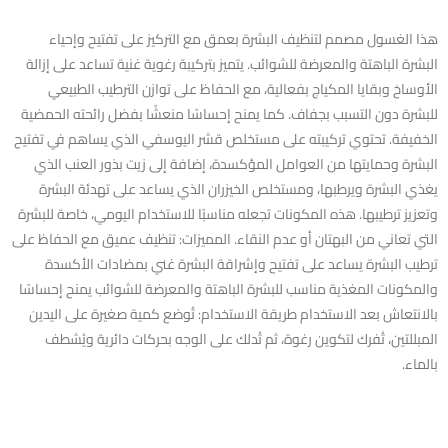
هذا الغسول مصمم لتنظيف البشرة بعمق مع التركيز على تفتيح وإحياء
البشرة الباهتة والمعرضة للشوائب. يتميز بتركيبة رغوية غنية تساعد على إزالة
الأوساخ وبقايا المكياج بفعالية، مع الحفاظ على توازن الترطيب الطبيعي
للبشرة دون التسبب بجفاف. كما يمنح إحساسًا منعشًا بفضل رائحته الحمضية
الخفيفة. تحتوي تركيبته على مستخلص قشر اليوسفي الذي يساهم في تفتيح
البشرة وحمايتها من العوامل المؤكسدة، إضافة إلى زيت بذور العنب الذي
يغذي البشرة ويرطبها، ومستخلص الخيزران الذي يساعد على تهدئة البشرة
وتعزيز ترطيبها. هذه المكونات تجعله مناسبًا للاستخدام اليومي، خاصة للبشرة
التي تعاني من البهتان أو عدم النقاء. المميزات: تنظيف عميق مع الحفاظ على
ترطيب البشرة يساعد على تفتيح وإشراقة البشرة غني بمضادات الأكسدة
والمكونات المغذية مناسب للبشرة الباهتة والمعرضة للشوائب يمنح إحساسًا
بالانتعاش بعد الاستخدام طريقة الاستخدام: تُوضع كمية صغيرة على اليدين
المبللتين، تُفرك لتكوين رغوة، ثم تُدلك على الوجه بحركات دائرية ويُشطف
بالماء.