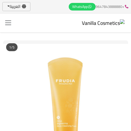
العربية
WhatsApp
+9647843888880
1/5