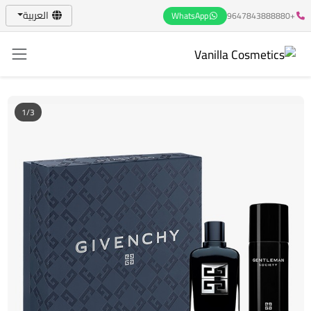
العربية
WhatsApp
+9647843888880
1/3