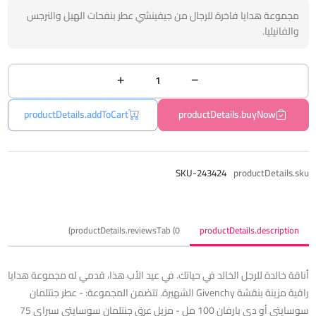
مجموعة هدايا فاخرة للرجال من جيفينشي عطر بنفحات الهيل والنرجس
والفانيليا.
productDetails.addToCart
productDetails.buyNow
SKU-243424
productDetails.sku
productDetails.reviewsTab (0)
productDetails.description
أناقة خالدة للرجل الخالد في حياتك. في عيد الأب هذا، قدمي له مجموعة هدايا
راقية مزينة بنقشة Givenchy الشهيرة. تتضمن المجموعة: - عطر جنتلمان
سوسايتي أو دي بارفان 100 مل - مزيل عرق جنتلمان سوسايتي سبراي 75