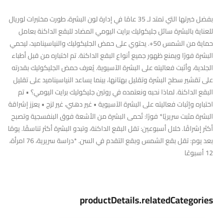
بفضل خبرتها التي تمتد لـ 35 عامًا في إدارة لون البشرة، طورت مختبرات لوريال
للعناية بالبشرة سائل جليكوليك برايت اليومي المضاد للبقع الداكنة بعامل
حماية من الشمس 50+. يحتوي على حمض الجليكوليك والنياسيناميد، ليحمي
البشرة فورًا ويمنع ظهور جميع أنواع البقع الداكنة. تم اختباره من قبل أطباء
الجلدية، وأثبت فعاليته على البشرة الآسيوية. يُعرف حمض الجليكوليك بقدرته
على تقشير سطح البشرة وتقليل بهتانها، بينما يساعد النياسيناميد على تقليل
البقع الداكنة. لماذا نحبه ونعتمده في روتين جليكوليك برايت اليومي؟ • تم
اختباره وإثبات فعاليته على البشرة الآسيوية • غير دهني، غير لزج • يعزز إشراقة
البشرة مثبت سريريًا* فورًا: تُحمى البشرة من الأشعة فوق البنفسجية وتصبح
أكثر إشراقًا. خلال أسبوعين: تقل البقع الداكنة، وتبدو البشرة أكثر تناسقًا. يومًا
بعد يوم: تقل بقع الشمس وبقع التقدم في السن. *دراسة سريرية، 76 امرأة،
12 أسبوعًا
productDetails.relatedCategories