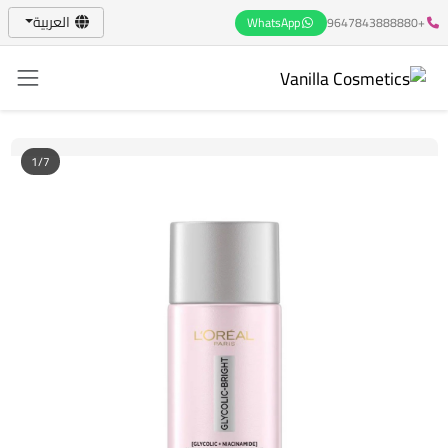
العربية
WhatsApp
+9647843888880
1/7