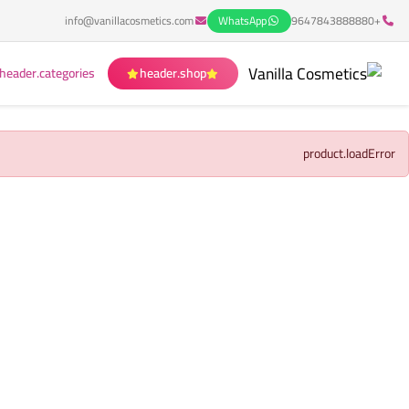
info@vanillacosmetics.com
WhatsApp
+9647843888880
header.categories
header.shop
product.loadError