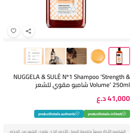
NUGGELA & SULÉ Nº1 Shampoo ‘Strength &
Volume’ 250ml شامبو مقوي للشعر
41,000 د.ع
productDetails.authentic
productDetails.inStock
الشامبو الأكثر مبيعاً بخلاصة البصل الأحمر الذي يقوي الشعر من الجذور