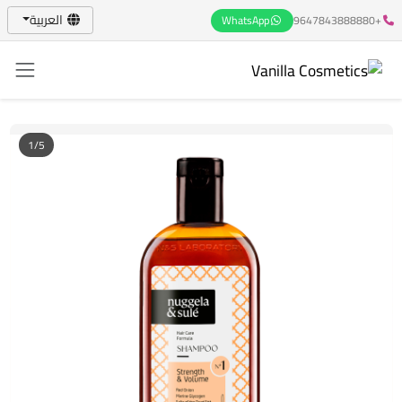
العربية
WhatsApp
+9647843888880
1/5