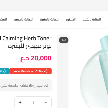
العناية بالشعر
العطور
العناية بالبشرة
العناية بالجسم
المكي
l Calming Herb Toner
1/6
تونر مهدئ للبشرة
20,000 د.ع
tic
productDetails.outOfStock
تونر مهدئ بالأعشاب الطبيعية ينقي ا