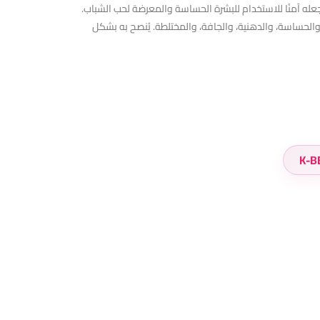
ر بنسبة 46.3% في أسبوعين فقط. غير كوميدوغينيك، مما يجعله آمنًا للاستخدام للبشرة الحساسة والمعرضة لحب الشباب.
والحساسة، والدهنية، والجافة، والمختلطة. يُنصح به بشكل