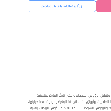
productDetails.addToCart
 في الزيوت الزائدة، وتقليل الرؤوس السوداء والبثور، تاركًا البشرة منتعشة
القلب لخصائصهما العلاجية، وأوراق القلب لتهدئة البشرة وموازنة درجة حرارتها،
وجذر عرق السوس لتقليل التهيج. يوفر البيتين والبانثينول خصائص إضافية لتهدئة البشرة وإصلاحها. ثبت سريريًا أنه يُقلل الزيوت الزائدة بنسبة 29.9%، والرؤوس السوداء بنسبة 30.9%، والرؤوس البيضاء بنسبة