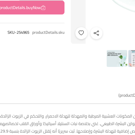
productDetails.buyNow
SKU-254965
productDetails.sku
productD
شبي مهدئ: تونر خفيف الوزن، مائي، مُركّب من 93% من المكونات العشبية المرطبة والمهدئة لتهدئة الاحمرار، والتحكم
 ذات درجة حموضة منخفضة 5.5 تحافظ على توازن البشرة الطبيعي. غني بخلاصة نبات السنتيلا أسياتيكا وأوراق 