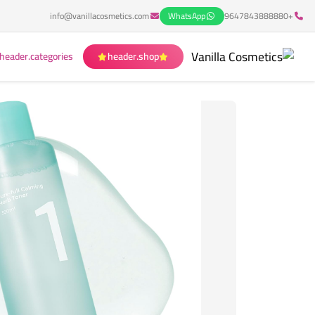
info@vanillacosmetics.com
WhatsApp
+9647843888880
header.categories
header.shop