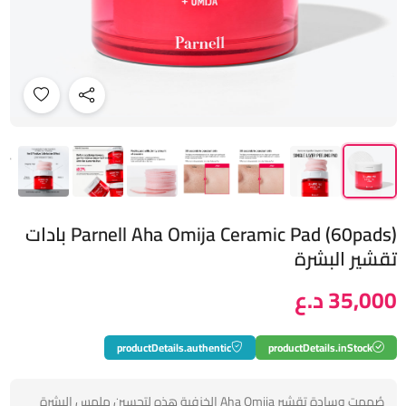
Parnell Aha Omija Ceramic Pad (60pads) بادات
تقشير البشرة
35,000 د.ع
productDetails.authentic
productDetails.inStock
صُممت وسادة تقشير Aha Omija الخزفية هذه لتحسين ملمس البشرة