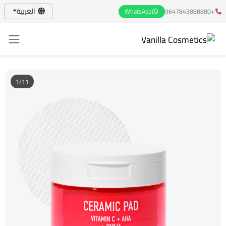
العربية
WhatsApp
+9647843888880
1/11