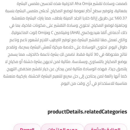
صُممت وسادة تقشير Aha Omija الخزفية هذه لتحسين ملمس البشرة
بفعالية، وتوفير سطح أكثر نعومة لوضع المكياج. تُحسّن ملمس البشرة بنسبة
60.37% عن طريق إزالة خلايا الجلد الميتة بلطف، مما يترك البشرة منتعشة
وجاهزة لوضع المكياج. تحتوي وسادة التقشير على مكونات فاخرة، بما في
ذلك أحماض ألفا هيدروكسي (AHA) وفيتامين C وOmija (توت الماغنوليا)،
والتي تعمل معًا لتقشير البشرة مع توفير الترطيب اللازم لشعور ناعم وناعم
طوال اليوم. تحتوي الوسادة على خلاصة مركزة تُنعش البشرة بسرعة، وتقدم
نتائج ملحوظة في 30 ثانية فقط. تضمن لكِ بشرة ناعمة كالخزف، مما يسمح
بوضع المكياج بالتساوي وبسلاسة. مثالية لمن لديهن بشرة خشنة أو مكياج لا
يلتصق جيدًا، فهذه الوسادة مثالية لمن يبحثن عن خيار تقشير منخفض التهيج.
كما أنها رائعة لمن يحتاجن إلى حل سريع لتنعيم البشرة الخشنة، بتركيبة منعشة
مناسبة للاستخدام في أي وقت من اليوم.
productDetails.relatedCategories
العناية بالبشرة
جميع المنتجات
Parnell