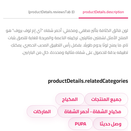
productDetails.reviewsTab (0)
productDetails.description
لون فائق الكثافة بتأثير مطفي ومخملي: أحمر شفاه "آي إم لوف بروف" هو
المنتج الأمثل لشفتين مثاليتين. تركيبته الناعمة والمريحة للغاية تلتصق بثبات
تام، ما يمنح لونًا يدوم طويلًا. بفضل رأس التطبيق المدبب الحصري، يمكنكِ
تطبيقه بدقة للحصول على شفاه مثالية ومحددة. خالٍ من البارابين.
productDetails.relatedCategories
جميع المنتجات
المكياج
مكياج الشفاة - أحمر الشفاة
الماركات
وصل حديثا
PUPA