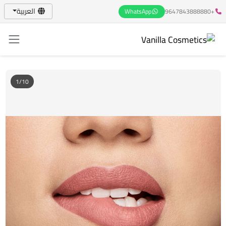
العربية
WhatsApp
+9647843888880
1/10