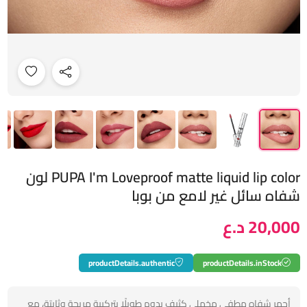
PUPA I'm Loveproof matte liquid lip color لون
شفاه سائل غير لامع من بوبا
20,000 د.ع
productDetails.authentic
productDetails.inStock
أحمر شفاه مطفي مخملي كثيف يدوم طويلًا بتركيبة مريحة وثابتة، مع