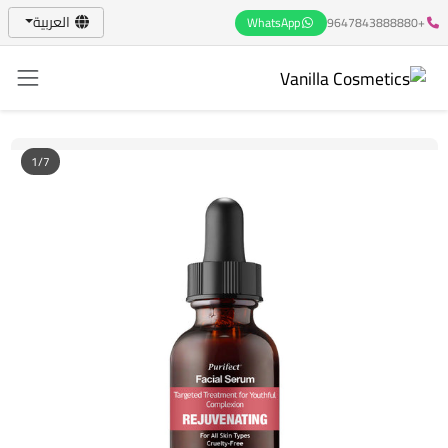
العربية
WhatsApp
+9647843888880
1/7