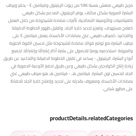
مزيج طبيعي منعش بنسبة 96% من زيوت الريتينول وفيتامين E - يحفز ويرطب
البشرة المروية بشكل مكثف. يوفر الريتينول، المدعم بشكل طبيعي
بالفيتامينات والأوميغا التصالحية، تأثيرات مضادة للشيخوخة من خلال العمل
كعلاج مستهدف، وتعزيز تجديد خلايا الجلد، وتقليل ظهور الخطوط الدقيقة
والتجاعيد. كمرطب طبيعي غني بمضادات الأكسدة، يعمل فيتامين E على
ترطيب البشرة مع توفير فوائد مضادة للشيخوخة مثل تحسين القوة الخلوية
والمرونة. استخدميه يوميًا للحصول على بشرة أكثر إشراقًا وإشراقًا. لجميع
أنواع البشرة. الريتينول - يساعد في تقليل الخطوط الدقيقة والتجاعيد عن طريق
زيادة إنتاج الكولاجين بشكل طبيعي وعن طريق تحفيز الأوعية الدموية في
الجلد لتحسين لون البشرة. فيتامين هـ - فيتامين هـ هو مرطب طبيعي غني
بمضادات الأكسدة، ومعروف بقدرته على تجديد وإصلاح خلايا الجلد للحفاظ
على مظهر شبابي.
productDetails.relatedCategories