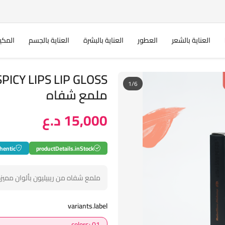
العناية بالشعر
العطور
العناية بالبشرة
العناية بالجسم
المكي
1/6
ملمع شفاه
15,000 د.ع
hentic
productDetails.inStock
ملمع شفاه من ريبيليون بألوان مميز
variants.label
colors: 01