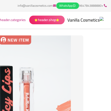
info@vanillacosmetics.com
WhatsApp
+9647843888880
header.categories
header.shop