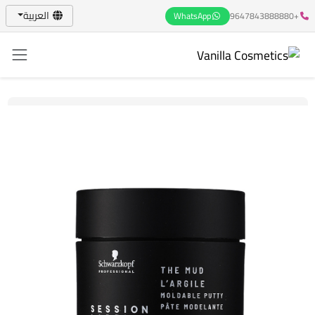
العربية
WhatsApp
+9647843888880