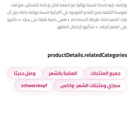
ويُضيف إليه تحديدًا لمسة نهائية غير لامعة قابل لإعادة التشكيل، مع ثبات
متوسط التقنية يمنح الفحم الموجود في التركيبة لمسة نهائية جافة دون أن
يترك الشعر خشنًا. طريقة الاستخدام: • ضعي كمية قليلة على يديكِ. • دلكيها
على الشعر الجاف. • شكّليها لإكمال المظهر.
productDetails.relatedCategories
جميع المنتجات
العناية بالشعر
وصل حديثا
سبراي ومثبتات الشعر -واكس
schwarzkopf