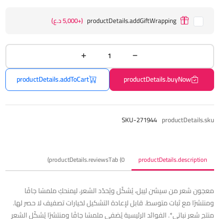
productDetails.addGiftWrapping
(+5,000 د.ع)
productDetails.addToCart
productDetails.buyNow
SKU-271944
productDetails.sku
productDetails.reviewsTab (0)
productDetails.description
معجون شعر من سيشن ليبل، يُشكّل ويُحدّد الشعر، ليمنحكِ ملمسًا جافًا
ومنتشرًا مع ثبات متوسط. قابل لإعادة التشكيل لخيارات تصفيف لا حصر لها.
منتج شعر نباتي*. الفوائد الرئيسية يُضفي ملمسًا جافًا ومنتشرًا يُشكّل الشعر