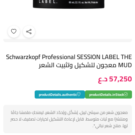
Schwarzkopf Professional SESSION LABEL THE
MUD معجون لتشكيل وتثبيت الشعر
57,250 د.ع
productDetails.authentic
productDetails.inStock
معجون شعر من سيشن ليبل، يُشكّل ويُحدّد الشعر، ليمنحكِ ملمسًا جافًا
ومنتشرًا مع ثبات متوسط. قابل لإعادة التشكيل لخيارات تصفيف لا حصر
لها. منتج شعر نباتي*.