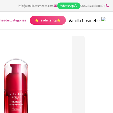
info@vanillacosmetics.com
WhatsApp
+9647843888880
header.categories
header.shop