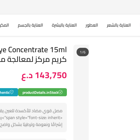
العناية بالشعر
العطور
العناية بالبشرة
العناية بالجسم
المكي
ye Concentrate 15ml
1/6
كريم مركز لمعالجة م
143,750 د.ع
hentic
productDetails.inStock
مصل قوي مضاد للأكسدة للعين يقلل
<erit
إشراقًا ونعومة وترطيبًا بشكل واضح لمدة 24 ساعة.