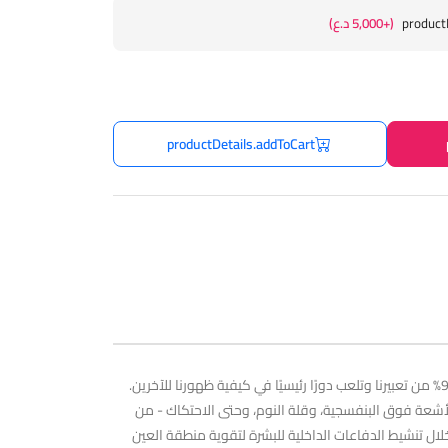
product
(+5,000 د.ع)
productDetails.addToCart
منطقة العين هي أكثر مناطق البشرة التي تهتم بها النساء، فهي أول مكان يفقد رطوبته ويظهر عليه علامات الشيخوخة والتعب. تحدد العيون 90% من تعبيرنا وتلعب دورًا رئيسيًا في كيفية ظهورنا للآخرين.
والأشعة فوق البنفسجية، وقلة النوم، وحتى الاحتكاك - من
قدم Ultimune Eye Power Infusing Eye Concentrate مظهرًا حيويًا ومشرقًا من خلال تنشيط الدفاعات الداخلية للبشرة لتقوية منطقة العين