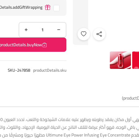
Details.addGiftWrapping
productDetails.buyNow
SKU-247858
productDetails.sku
productD
باقي الوجه، فهو أكثر عرضة للتلف الناتج عن الحياة اليومية: الإجهاد، والتلوث، 
إزالة الماسكارا العنيدة أو فرك العينين لمحاربة تعب الشاشة. ي