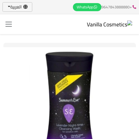
العربية
WhatsApp
+9647843888880