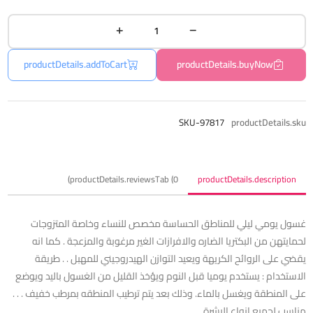
productDetails.addToCart
productDetails.buyNow
SKU-97817
productDetails.sku
productDetails.reviewsTab (0)
productDetails.description
غسول يومي ليلي للمناطق الحساسة مخصص للنساء وخاصة المتزوجات
لحمايتهن من البكتريا الضاره والافرازات الغير مرغوبة والمزعجة . ‫كما انه
يقضي على الروائح الكريهة ويعيد التوازن الهيدروجيني للمهبل . . ‫طريقة
الاستخدام :‬ ‫يستخدم يوميا قبل النوم ويؤخذ القليل من الغسول باليد ويوضع
على المنطقة ويغسل بالماء. وذلك بعد يتم ترطيب المنطقه بمرطب خفيف .‬ .‫ .‬
‫مناسب لجميع انواع البشرة .