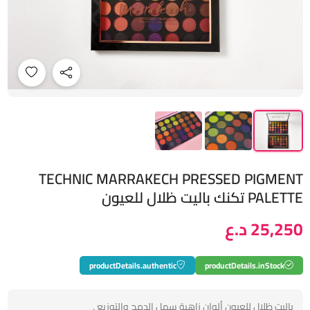
TECHNIC MARRAKECH PRESSED PIGMENT
PALETTE تكنك باليت ظلال للعيون
25,250 د.ع
productDetails.authentic
productDetails.inStock
باليت ظلال للعيون ألوان زاهية سهل الدمج والتوزيع .