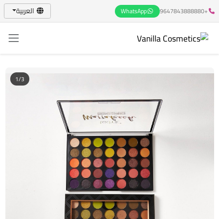
العربية
WhatsApp
+9647843888880
1/3