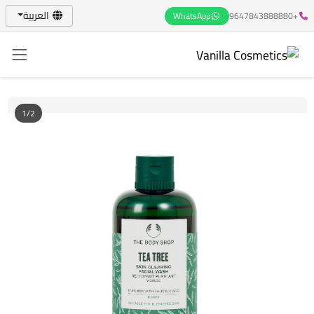
العربية
WhatsApp
+9647843888880
1/2