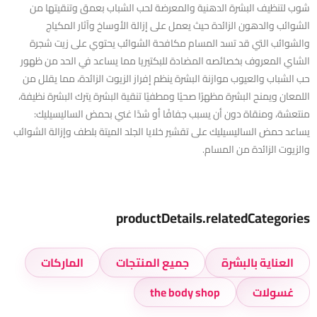
شوب لتنظيف البشرة الدهنية والمعرضة لحب الشباب بعمق وتنقيتها من
الشوائب والدهون الزائدة حيث يعمل على إزالة الأوساخ وآثار المكياج
والشوائب التي قد تسد المسام مكافحة الشوائب يحتوي على زيت شجرة
الشاي المعروف بخصائصه المضادة للبكتيريا مما يساعد في الحد من ظهور
حب الشباب والعيوب موازنة البشرة ينظم إفراز الزيوت الزائدة، مما يقلل من
اللمعان ويمنح البشرة مظهرًا صحيًا ومطفيًا تنقية البشرة يترك البشرة نظيفة،
منتعشة، ومنقاة دون أن يسبب جفافًا أو شدًا غني بحمض الساليسيليك:
يساعد حمض الساليسيليك على تقشير خلايا الجلد الميتة بلطف وإزالة الشوائب
والزيوت الزائدة من المسام.
productDetails.relatedCategories
العناية بالبشرة
جميع المنتجات
الماركات
غسولات
the body shop