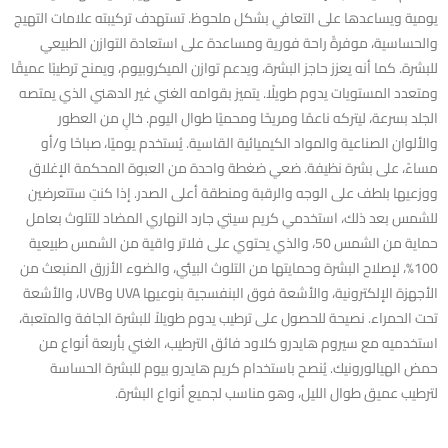
يومية ويساعدها على التعافي بشكل ملحوظ. تستهدف تركيبته علامات التهيج
والحساسية، موفرةً راحة فورية ومساعدة على استعادة التوازن الطبيعي
للبشرة. كما أنه يعزز حاجز البشرة، ويدعم توازن الميكروبيوم، ويمنح ترطيبًا عميقًا
ومتعدد المستويات يدوم طويلًا. يتميز بقوامه الغني غير الدهني الذي يمتصه
الجلد بسرعة، ليتركه ناعمًا ومريحًا ومحميًا طوال اليوم. خالٍ من العطور
والألوان الصناعية والمواد الكيميائية القاسية. يُستخدم يوميًا، صباحًا و/أو
مساءً، على بشرة نظيفة. ضعي ضغطة واحدة من العبوة المحكمة الإغلاق
ووزعيها بلطف على الوجه والرقبة ومنطقة أعلى الصدر. إذا كنتِ ستتعرضين
للشمس بعد ذلك، استخدمي كريم سيتي جارد النهاري المضاد للتلوث بعامل
حماية من الشمس 50، والذي يحتوي على فلاتر واقية من الشمس طبيعية
100%، لإصلاح البشرة وحمايتها من التلوث البيئي، والضوء الأزرق المنبعث من
الأجهزة الإلكترونية، والأشعة فوق البنفسجية بنوعيها UVA وUVB، والأشعة
تحت الحمراء. نصيحة للحصول على ترطيب يدوم طويلاً للبشرة الجافة والمتعبة،
استخدميه مع سيروم هايدرو كلاود فائق الترطيب، الغني بأربعة أنواع من
حمض الهيالورونيك. يُنصح باستخدام كريم هايدرو بيوم للبشرة الحساسة
لترطيب عميق طوال الليل، وهو مناسب لجميع أنواع البشرة.