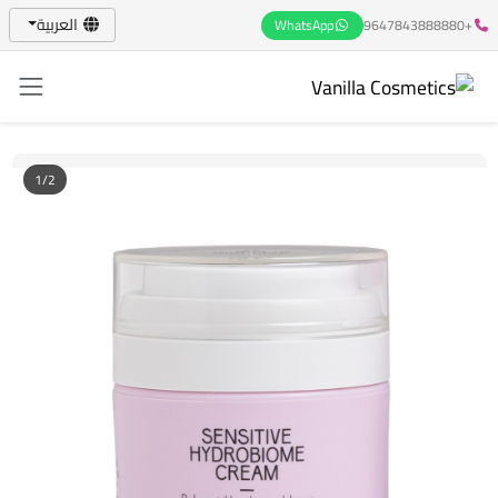
العربية
WhatsApp
+9647843888880
1/2