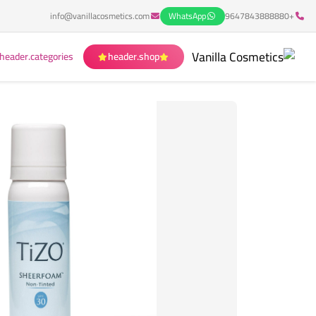
info@vanillacosmetics.com
WhatsApp
+9647843888880
header.categories
header.shop