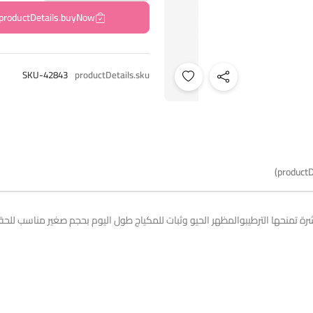
productDetails.buyNow
SKU-42843
productDetails.sku
productD
رة تمنحها الترطيبوالمظهر الحيو وثبات للمكياج طول اليوم بحجم صغير مناسب للحق