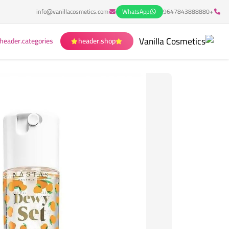
info@vanillacosmetics.com
WhatsApp
+9647843888880
header.categories
header.shop