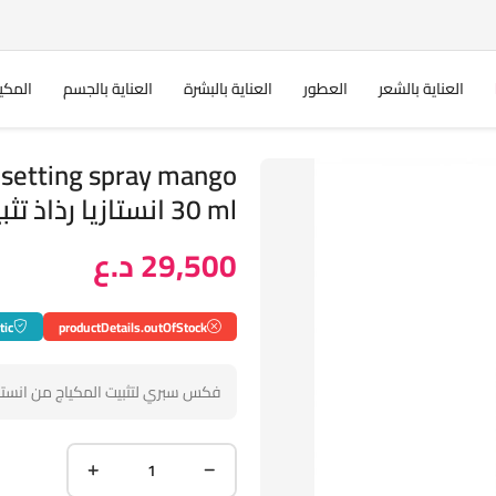
العناية بالشعر
العطور
العناية بالبشرة
العناية بالجسم
المكي
setting spray mango
30 ml انستازيا رذاذ تثبيت المكياج
29,500 د.ع
tic
productDetails.outOfStock
فكس سبري لتثبيت المكياج من انستاز