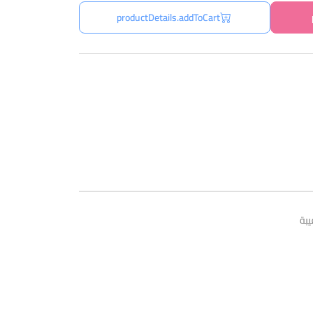
productDetails.addToCart
يبة