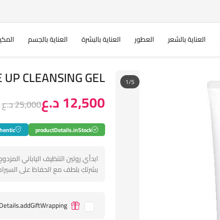
العناية بالشعر
العطور
العناية بالبشرة
العناية بالجسم
المكي
CURÉL MAKE UP CLEANSING GEL
1/5
12,500 د.ع
25,000 د.ع
hentic
productDetails.inStock
ابدأي روتين التنظيف الياباني المزدو
بشرتكِ بلطف مع الحفاظ على السيرامي
Details.addGiftWrapping