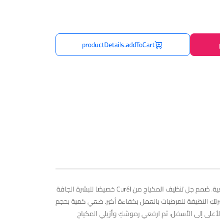
productDetails.addToCart
ابدأي روتين التنظيف الياباني المزدوج التقليدي مع جل التنظيف الحريري لإزالة المكياج وتنظيف بشرتكِ بلطف مع الحفاظ على السيراميدات الطبيعية. صُمم جل تنظيف المكياج من Curél خصيصًا للبشرة الجافة
رتكِ النظيفة للمرطبات بالعمل بكفاءة أكبر. ضعي كمية بحجم
ى الجفون من الأعلى إلى الأسفل، ثم ارفعي رموشكِ وأزيلي المكياج