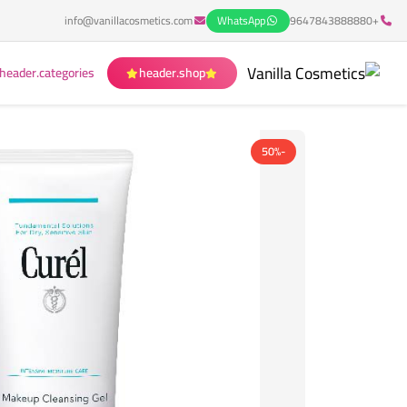
info@vanillacosmetics.com
WhatsApp
+9647843888880
header.categories
header.shop
-50%