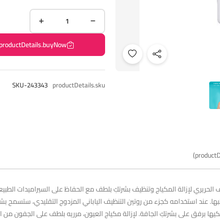
productDetails.buyNow
SKU-243343
productDetails.sku
productD
ها. عند استخدامه كجزء من روتين التنظيف الياباني المزدوج التقليدي، ستسمح بش
اج Curél على يديكِ الجافتين ودلكيها برفق على بشرتكِ الجافة. لإزالة مكياج العيون، مرريه بلطف عل