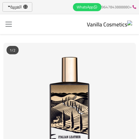
العربية
WhatsApp
+9647843888880
1/2