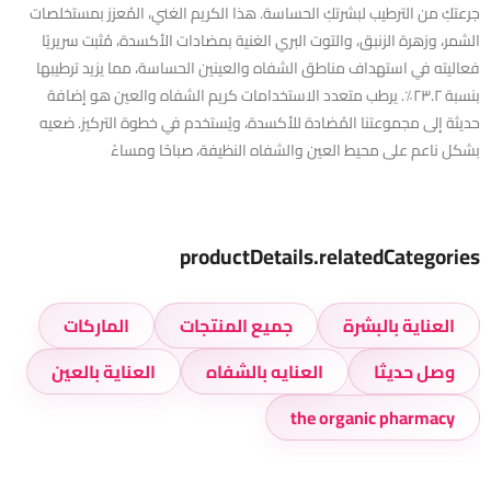
جرعتكِ من الترطيب لبشرتكِ الحساسة. هذا الكريم الغني، المُعزز بمستخلصات
الشمر، وزهرة الزنبق، والتوت البري الغنية بمضادات الأكسدة، مُثبت سريريًا
فعاليته في استهداف مناطق الشفاه والعينين الحساسة، مما يزيد ترطيبها
بنسبة ٢٣.٢٪. يرطب متعدد الاستخدامات كريم الشفاه والعين هو إضافة
حديثة إلى مجموعتنا المُضادة للأكسدة، ويُستخدم في خطوة التركيز. ضعيه
بشكل ناعم على محيط العين والشفاه النظيفة، صباحًا ومساءً
productDetails.relatedCategories
العناية بالبشرة
جميع المنتجات
الماركات
وصل حديثا
العنايه بالشفاه
العناية بالعين
the organic pharmacy