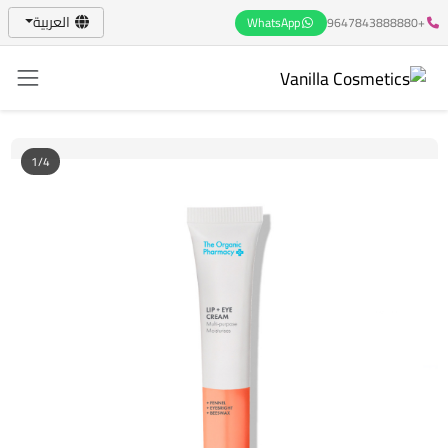
العربية
WhatsApp
+9647843888880
1/4