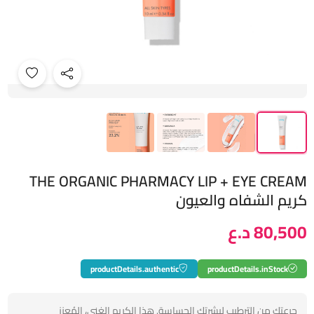
THE ORGANIC PHARMACY LIP + EYE CREAM
كريم الشفاه والعيون
80,500 د.ع
productDetails.authentic
productDetails.inStock
جرعتكِ من الترطيب لبشرتكِ الحساسة. هذا الكريم الغني، المُعزز