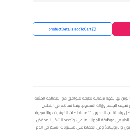
productDetails.addToCart
لوزن لها نكهة برتقالية لطيفة متوافق مع المعالجة المثلية
كس هو تركيبة عشبية مركزة تدعم تنحيف الجسم وإزالة السموم، بينما تساهم في التخلص
 النشطة الموجودة؟ الأنثوسيانين من Moro Sanguine: يدعم إدارة الوزن بشكل أفضل واستقلاب الدهون. ** مستخلصات الخرشوف والأسيرولا
ن الأكسدة وتساهم في إزالة السموم من الجسم. ** يساهم فيتامين C في استقلاب الطاقة الطبيعي ووظيفة الجهاز المناعي، وتجديد الشكل المخفض
 والدهون والبروتينات) وفي الحفاظ على مستويات السكر في الدم