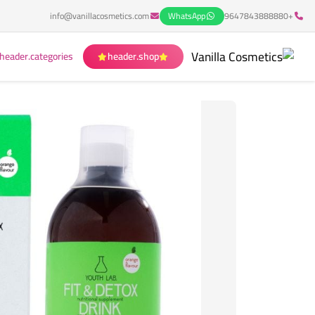
info@vanillacosmetics.com
WhatsApp
+9647843888880
header.categories
header.shop