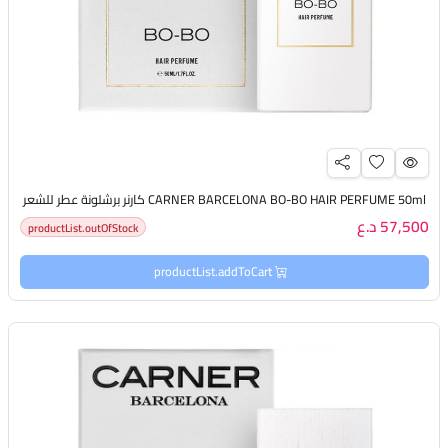
CARNER BARCELONA BO-BO HAIR PERFUME 50ml كارنر برشلونة عطر للشعر
57,500 د.ع
productList.outOfStock
productList.addToCart