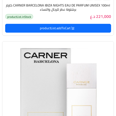
CARNER BARCELONA IBIZA NIGHTS EAU DE PARFUM UNISEX 100ml كارنار
برشلونة عطر للرجال والنساء
221,000 د.ع
productList.inStock
productList.addToCart