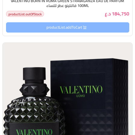
VALENTINO BORN IN ROMA GREEN STRAVAGANZA EAU DE PARFUM
100ML فالنتينو عطر للنساء
184,750 د.ع
productList.outOfStock
productList.addToCart