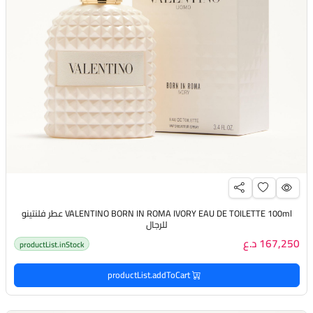
VALENTINO BORN IN ROMA IVORY EAU DE TOILETTE 100ml عطر فلنتينو
للرجال
167,250 د.ع
productList.inStock
productList.addToCart