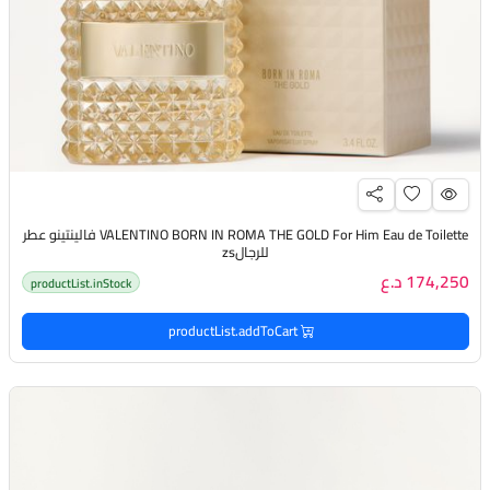
VALENTINO BORN IN ROMA THE GOLD For Him Eau de Toilette فالينتينو عطر
للرجالzs
174,250 د.ع
productList.inStock
productList.addToCart