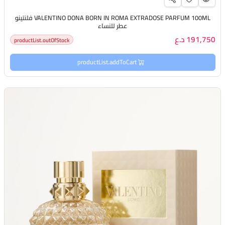
VALENTINO DONA BORN IN ROMA EXTRADOSE PARFUM 100ML فلنتينو
عطر للنساء
191,750 د.ع
productList.outOfStock
productList.addToCart