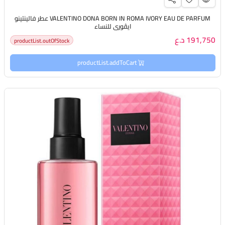
VALENTINO DONA BORN IN ROMA IVORY EAU DE PARFUM عطر فالينتينو
ايڤوري للنساء
191,750 د.ع
productList.outOfStock
productList.addToCart