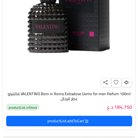
VALENTINO Born in Roma Extradose Uomo for men Parfum 100ml فالنتينو
عطر للرجال
184,750 د.ع
productList.inStock
productList.addToCart