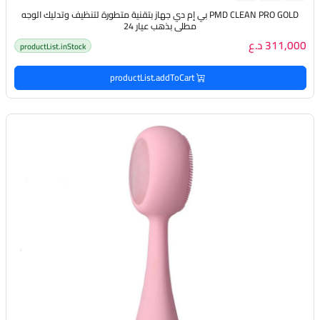
PMD CLEAN PRO GOLD بي إم دي جهاز بتقنية متطورة لتنظيف وتدليك الوجه
مطلي بذهب عيار 24
311,000 د.ع
productList.inStock
productList.addToCart