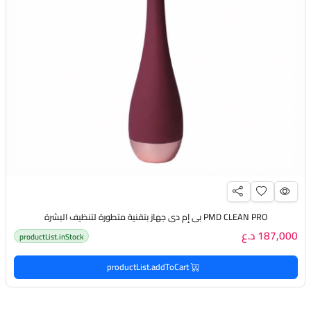
PMD CLEAN PRO بي إم دي جهاز بتقنية متطورة لتنظيف البشرة
187,000 د.ع
productList.inStock
productList.addToCart