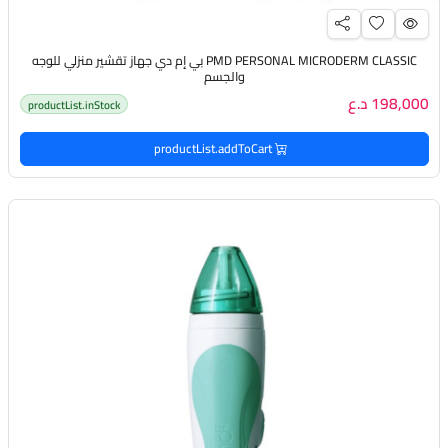
PMD PERSONAL MICRODERM CLASSIC بي إم دي جهاز تقشير منزلي للوجه
والجسم
198,000 د.ع
productList.inStock
productList.addToCart