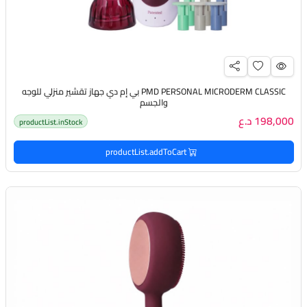
PMD PERSONAL MICRODERM CLASSIC بي إم دي جهاز تقشير منزلي للوجه
والجسم
198,000 د.ع
productList.inStock
productList.addToCart