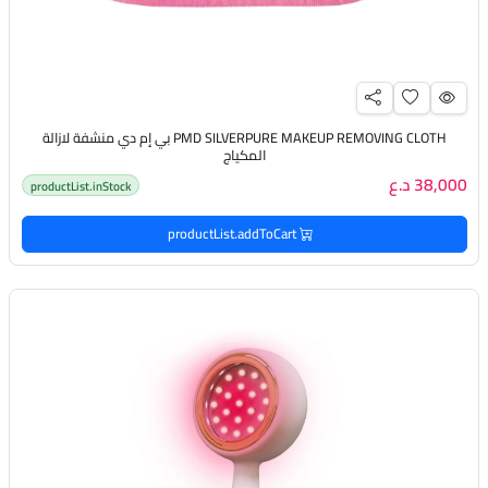
PMD SILVERPURE MAKEUP REMOVING CLOTH بي إم دي منشفة لازالة
المكياج
38,000 د.ع
productList.inStock
productList.addToCart