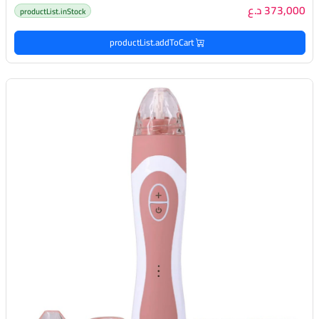
373,000 د.ع
productList.inStock
productList.addToCart