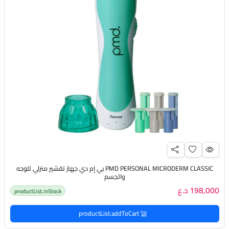
PMD PERSONAL MICRODERM CLASSIC بي إم دي جهاز تقشير منزلي للوجه
والجسم
198,000 د.ع
productList.inStock
productList.addToCart