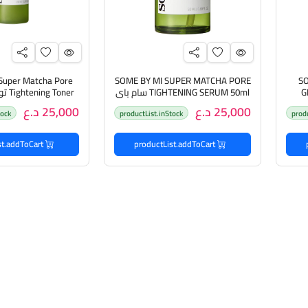
Super Matcha Pore
SOME BY MI SUPER MATCHA PORE
SO
G
TIGHTENING SERUM 50ml سام باي
Toner
 تونر
مي سيروم للعناية بالبشرة
لتصغير المسامات م
25,000 د.ع
25,000 د.ع
tock
productList.inStock
prod
productList.addToCart
productList.addToCart