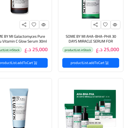
E BY MI Galactomyces Pure
SOME BY MI AHA-BHA-PHA 30
DAYS MIRACLE SERUM FOR
um 30ml
SENSITIVE AND ACNE-PRONE SKIN
للبشرة بفيتامين سي من سوم 
25,000 د.ع
25,000 د.ع
uctList.inStock
productList.inStock
50ml سوم باي مي سيروم للبشرة
مي
الحساسة والمعرضة للحبوب
productList.addToCart
productList.addToCart