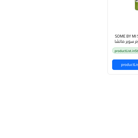
SOME BY MI 
Tightening  تونر سوبر ماتشا
ن سوم باي مي
productList.inS