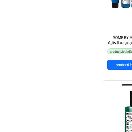
SOME BY MI
Repair Starter مجموعه العناية
م باي مي
productList.inS