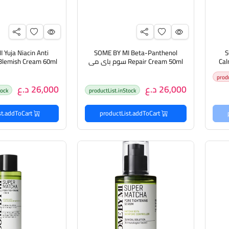
 Yuja Niacin Anti
SOME BY MI Beta-Panthenol
S
Cal
Repair Cream 50ml سوم باي مي
باي
كريم مرطب للبشرة الحساسة
كريم مكافح لعيو
prod
26,000 د.ع
26,000 د.ع
tock
productList.inStock
productList.addToCart
productList.addToCart