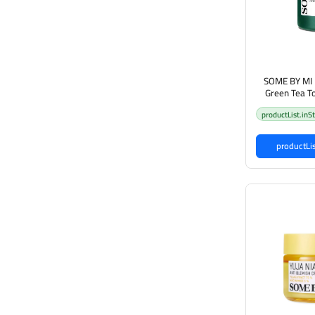
SOME BY MI 
Green Tea T
لإزالة الرؤوس
productList.inS
اخضر من سوم