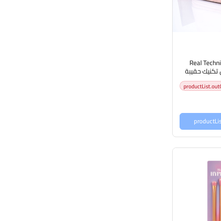
Real Techn
Uncover ريل تكنيك حقيبة
مكياج
productList.out