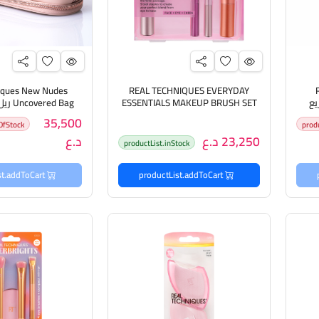
iques New Nudes
REAL TECHNIQUES EVERYDAY
توزيع
ESSENTIALS MAKEUP BRUSH SET
ed Bag
مجموعة فرش مكياج من ريل تكنيك
لحفظ فرش ال
35,500
OfStock
prod
23,250 د.ع
د.ع
productList.inStock
productList.addToCart
productList.addToCart