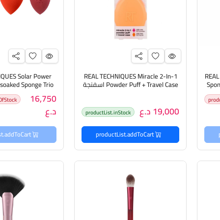
QUES Solar Power
REAL TECHNIQUES Miracle 2-In-1
REAL
Spon
Powder Puff + Travel Case اسفنجة
ودر
البودرة ميراكل 2 في 1 + حافظة
مجموعة أسفنجا
16,750
OfStock
prod
للسفر
19,000 د.ع
د.ع
productList.inStock
productList.addToCart
productList.addToCart