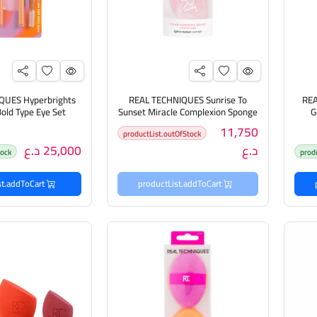
QUES Hyperbrights
REAL TECHNIQUES Sunrise To
REA
Sunset Miracle Complexion Sponge
G
عة
+ Travel Case ريل تكنيك اسفنجة
مجموعة فرش دم
11,750
productList.outOfStock
مكياج مع حافظة
د.ع
25,000 د.ع
tock
prod
productList.addToCart
productList.addToCart