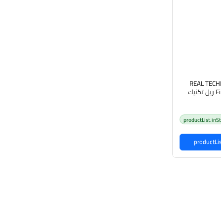
REAL TECHN
Finishing Brush 454 ريل تكنيك
جم الكبير
productList.inS