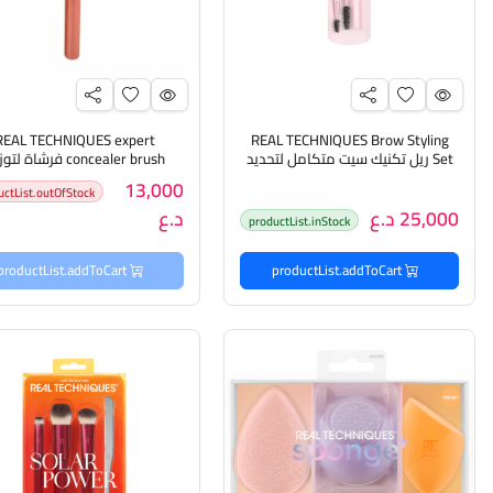
REAL TECHNIQUES expert
REAL TECHNIQUES Brow Styling
Set ريل تكنيك سيت متكامل لتحديد
concealer brush فرشاة ل
وتصفيف الحواجب
الكونسيلر من ريل تيكنيك
13,000
uctList.outOfStock
25,000 د.ع
د.ع
productList.inStock
productList.addToCart
productList.addToCart