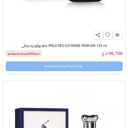
POLO RED EXTREME PARFUM 125 ml عطر بولو ريد رجالي
96,750 د.ع
productList.outOfStock
productList.addToCart