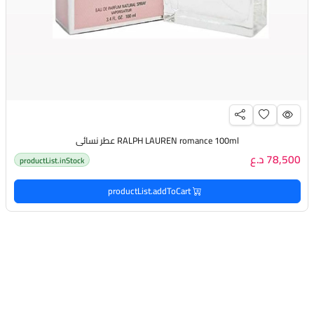
RALPH LAUREN romance 100ml عطر نسائي
78,500 د.ع
productList.inStock
productList.addToCart