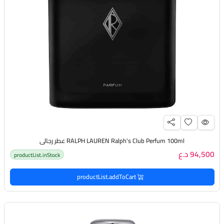
RALPH LAUREN Ralph's Club Perfum 100ml عطر رجالي
94,500 د.ع
productList.inStock
productList.addToCart