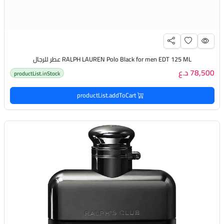
RALPH LAUREN Polo Black for men EDT 125 ML عطر للرجال
78,500 د.ع
productList.inStock
productList.addToCart