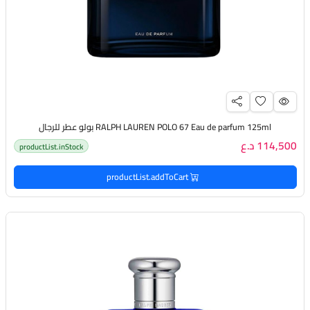
RALPH LAUREN POLO 67 Eau de parfum 125ml بولو عطر للرجال
114,500 د.ع
productList.inStock
productList.addToCart