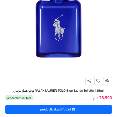
RALPH LAUREN POLO Blue Eau de Toilette 125ml بولو عطر للرجال
78,500 د.ع
productList.inStock
productList.addToCart