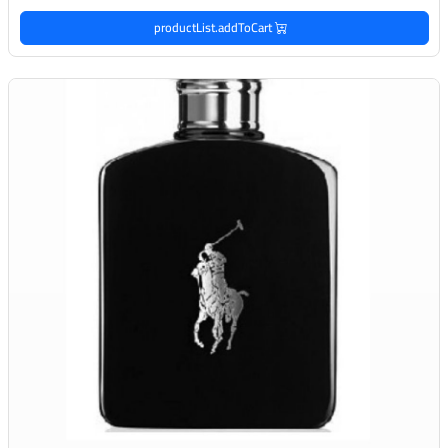
productList.addToCart