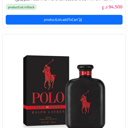
94,500 د.ع
productList.inStock
productList.addToCart