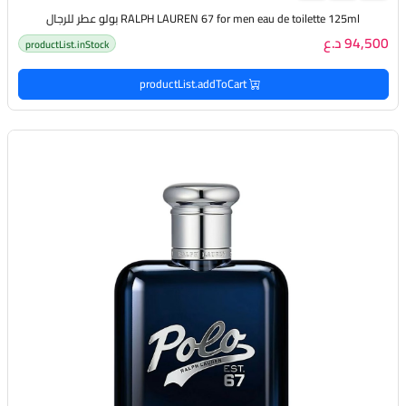
RALPH LAUREN 67 for men eau de toilette 125ml بولو عطر للرجال
94,500 د.ع
productList.inStock
productList.addToCart