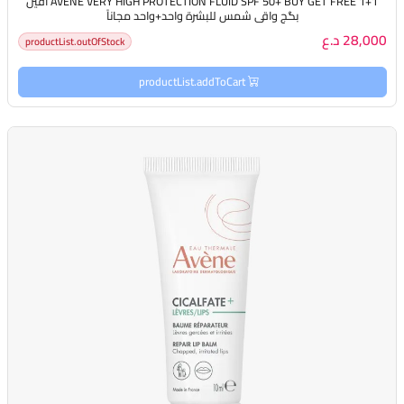
AVÈNE VERY HIGH PROTECTION FLUID SPF 50+ BUY GET FREE 1+1 أڤين
بگج واقي شمس للبشرة واحد+واحد مجاناً
28,000 د.ع
productList.outOfStock
productList.addToCart