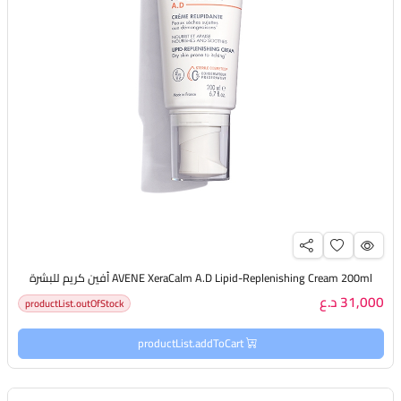
AVENE XeraCalm A.D Lipid-Replenishing Cream 200ml أفين كريم للبشرة
31,000 د.ع
productList.outOfStock
productList.addToCart