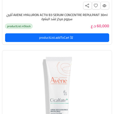
AVENE HYALURON ACTIV B3 SERUM CONCENTRE REPULPANT 30ml أڤين
سيروم مركز لشد البشرة
60,000 د.ع
productList.inStock
productList.addToCart