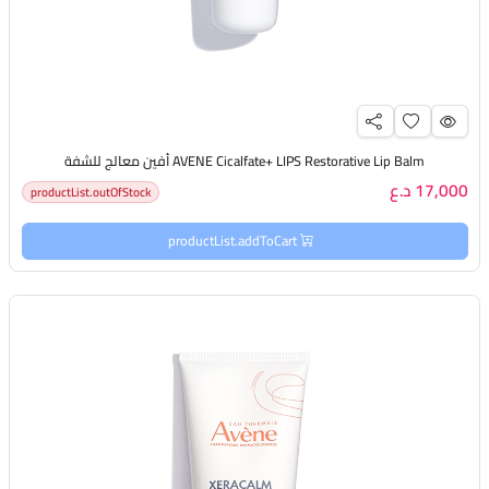
AVENE Cicalfate+ LIPS Restorative Lip Balm أفين معالج للشفة
17,000 د.ع
productList.outOfStock
productList.addToCart