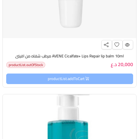
AVENE Cicalfate+ Lips Repair lip balm 10ml مرطب شفاه من افيني
20,000 د.ع
productList.outOfStock
productList.addToCart