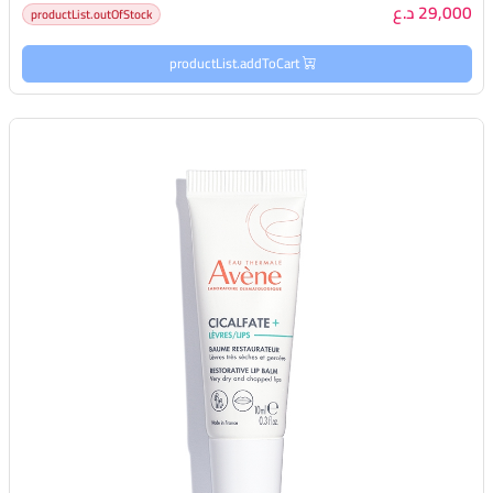
29,000 د.ع
productList.outOfStock
productList.addToCart